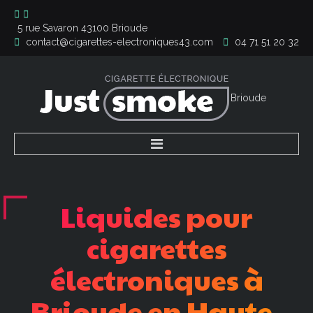
5 rue Savaron 43100 Brioude
contact@cigarettes-electroniques43.com
04 71 51 20 32
Accueil
Nos liquides
Liquides
pour
Nos cigarettes
Contact
cigarettes
électroniques
à
Brioude
en
Haute-