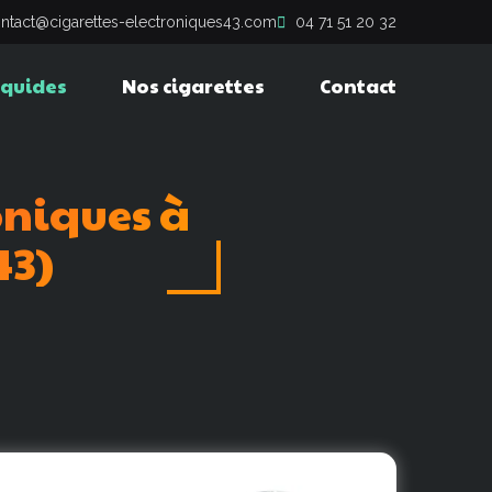
ntact@cigarettes-electroniques43.com
04 71 51 20 32
iquides
Nos cigarettes
Contact
oniques
à
43)