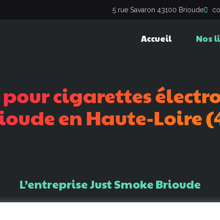
5 rue Savaron 43100 Brioude
co
Accueil
Nos l
pour
cigarettes
électr
ioude
en
Haute-Loire
(
L’entreprise
Just
Smoke
Brioude