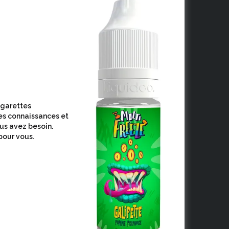
cigarettes
es connaissances et
ous avez besoin.
pour vous.