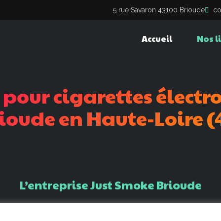
5 rue Savaron 43100 Brioude
co
Accueil
Nos l
pour
cigarettes
électr
ioude
en
Haute-Loire
(
L’entreprise
Just
Smoke
Brioude