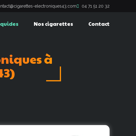
ntact@cigarettes-electroniques43.com
04 71 51 20 32
iquides
Nos cigarettes
Contact
oniques
à
43)