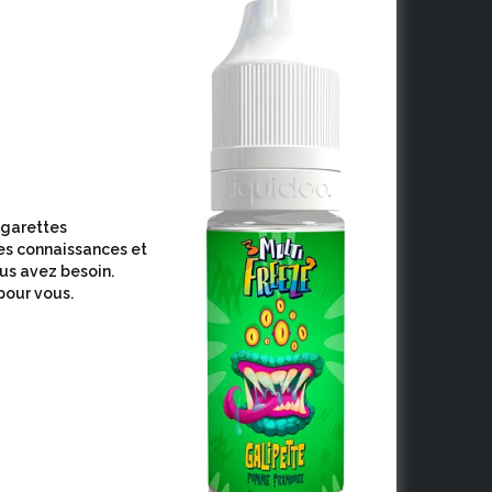
cigarettes
es connaissances et
ous avez besoin.
pour vous.