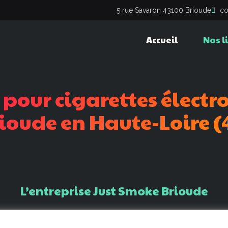
5 rue Savaron 43100 Brioude
co
Accueil
Nos l
pour
cigarettes
électr
ioude
en
Haute-Loire
(
L’entreprise
Just
Smoke
Brioude