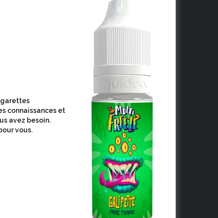
cigarettes
es connaissances et
ous avez besoin.
pour vous.