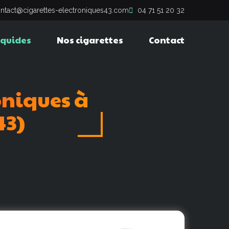
ntact@cigarettes-electroniques43.com
04 71 51 20 32
iquides
Nos cigarettes
Contact
oniques
à
43)