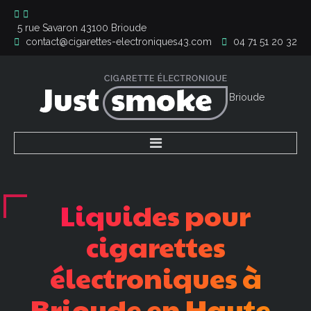
5 rue Savaron 43100 Brioude
contact@cigarettes-electroniques43.com
04 71 51 20 32
Accueil
Nos liquides
Liquides
pour
Nos cigarettes
Contact
cigarettes
électroniques
à
Brioude
en
Haute-