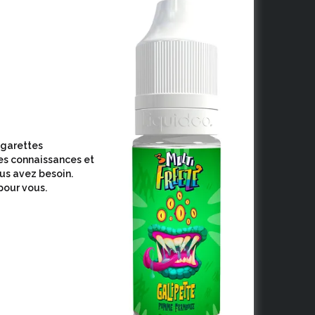
cigarettes
es connaissances et
ous avez besoin.
pour vous.