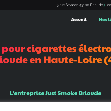
5 rue Savaron 43100 Brioude
co
Accueil
Nos l
pour
cigarettes
électr
ioude
en
Haute-Loire
(
L’entreprise
Just
Smoke
Brioude