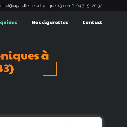
ntact@cigarettes-electroniques43.com
04 71 51 20 32
iquides
Nos cigarettes
Contact
oniques
à
43)